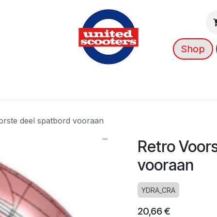
Shop
g
Nieuws
Over ons
➡️ OUTLET
orste deel spatbord vooraan
Retro Voors
vooraan
YDRA_CRA
20,66
€