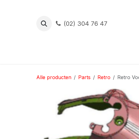
Overslaan naar inhoud
(02) 304 76 47
Proefrit
Financiering
Verzekerin
Alle producten
Parts
Retro
Retro Vo