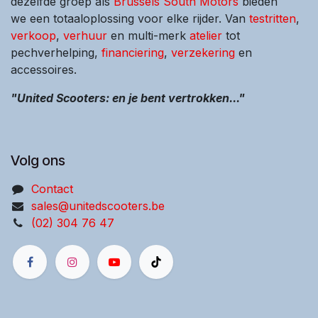
dezelfde groep als
Brussels South Motors
bieden
we een totaaloplossing voor elke rijder. Van
testritten
,
verkoop
,
verhuur
en multi-merk
atelier
tot
pechverhelping,
financiering
,
verzekering
en
accessoires.
"United Scooters: en je bent vertrokken..."
Volg ons
Contact
sales@unitedscooters.be
(02) 304 76 47