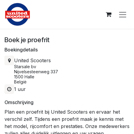
Overslaan naar inhoud
Boek je proefrit
Boekingdetails
United Scooters
Starsale bv
Nijvelsesteenweg 337
1500 Halle
België
1 uur
Omschrijving
Plan een proefrit bij United Scooters en ervaar het
verschil zelf. Tijdens een proefrit maak je kennis met
het model, rijcomfort en prestaties. Onze medewerkers
zullen alles duidelijk uitleggen en uw vragen