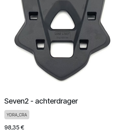
Seven2 - achterdrager
YDRA_CRA
98,35
€