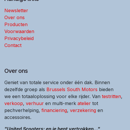
Newsletter
Over ons
Producten
Voorwaarden
Privacybeleid
Contact
Over ons
Geniet van totale service onder één dak. Binnen
dezelfde groep als
Brussels South Motors
bieden
we een totaaloplossing voor elke rijder. Van
testritten
,
verkoop
,
verhuur
en multi-merk
atelier
tot
pechverhelping,
financiering
,
verzekering
en
accessoires.
"United Scooters: en je bent vertrokken..."