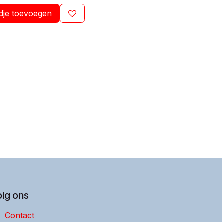
dje toevoegen
olg ons
Contact