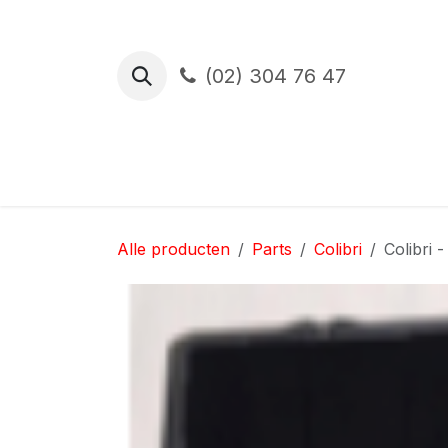
Overslaan naar inhoud
(02) 304 76 47
Proefrit
Financiering
Verzekerin
Alle producten
Parts
Colibri
Colibri 