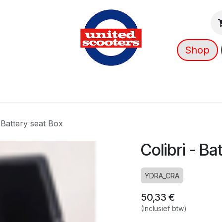
Shop
g
Nieuws
Over ons
➡️ OUTLET
- Battery seat Box
Colibri - Ba
YDRA_CRA
50,33
€
(Inclusief btw)