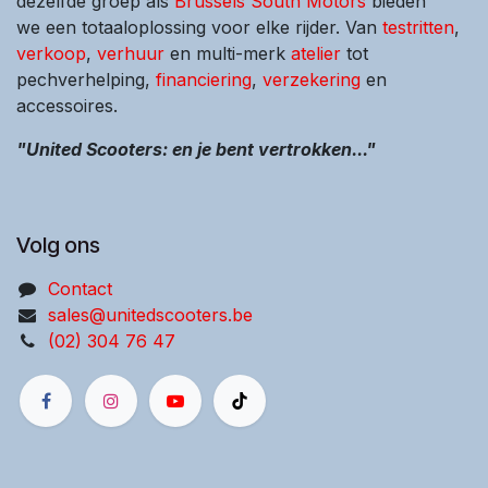
dezelfde groep als
Brussels South Motors
bieden
we een totaaloplossing voor elke rijder. Van
testritten
,
verkoop
,
verhuur
en multi-merk
atelier
tot
pechverhelping,
financiering
,
verzekering
en
accessoires.
"United Scooters: en je bent vertrokken..."
Volg ons
Contact
sales@unitedscooters.be
(02) 304 76 47