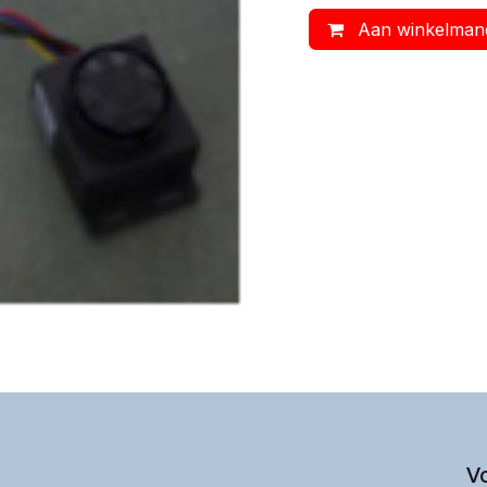
Aan winkelman
V