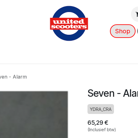
Shop
g
Nieuws
Over ons
➡️ OUTLET
ven - Alarm
Seven - Al
YDRA_CRA
65,29
€
(Inclusief btw)