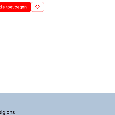
dje toevoegen
olg ons