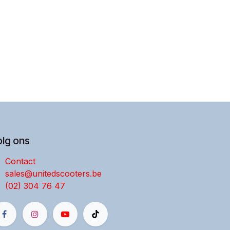
olg ons
Contact
sales@unitedscooters.be
(02) 304 76 47