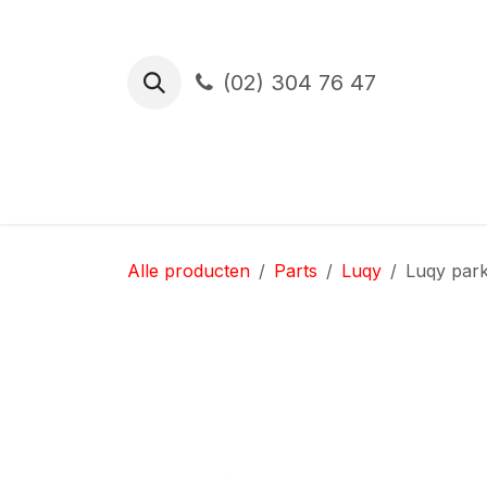
Overslaan naar inhoud
(02) 304 76 47
Proefrit
Financiering
Verzekerin
Alle producten
Parts
Luqy
Luqy park