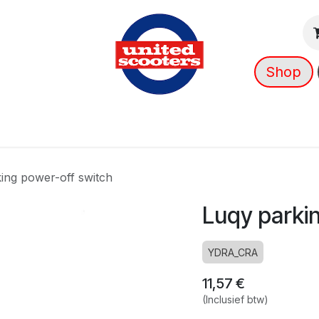
Shop
g
Nieuws
Over ons
➡️ OUTLET
ing power-off switch
Luqy parki
YDRA_CRA
11,57
€
(Inclusief btw)