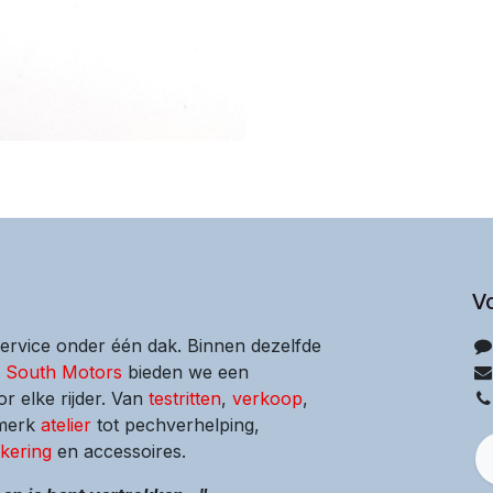
V
service onder één dak. Binnen dezelfde
s South Motors
bieden we een
or elke rijder. Van
testritten
,
verkoop
,
-merk
atelier
tot pechverhelping,
kering
en accessoires.