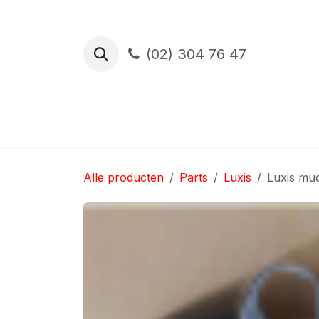
Overslaan naar inhoud
(02) 304 76 47
Proefrit
Financiering
Verzekerin
Alle producten
Parts
Luxis
Luxis mu