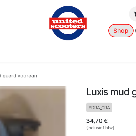
Shop
g
Nieuws
Over ons
➡️ OUTLET
d guard vooraan
Luxis mud 
YDRA_CRA
34,70
€
(Inclusief btw)