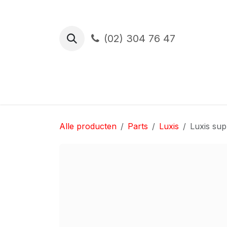
Overslaan naar inhoud
(02) 304 76 47
Proefrit
Financiering
Verzekerin
Alle producten
Parts
Luxis
Luxis sup