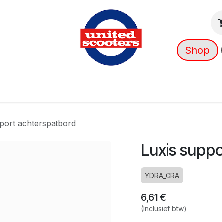
Shop
g
Nieuws
Over ons
➡️ OUTLET
port achterspatbord
Luxis supp
YDRA_CRA
6,61
€
(Inclusief btw)