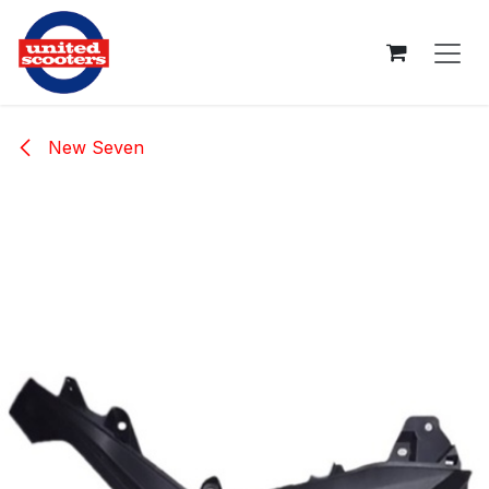
Overslaan naar inhoud
New Seven