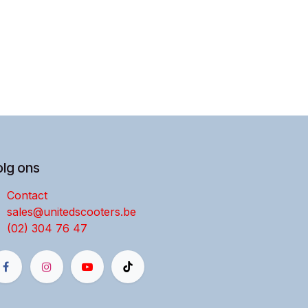
olg ons
Contact
sales@unitedscooters.be
(02) 304 76 47