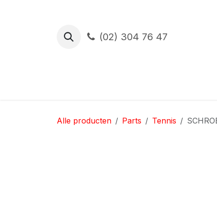
Overslaan naar inhoud
(02) 304 76 47
Proefrit
Financiering
Verzekerin
Alle producten
Parts
Tennis
SCHROE