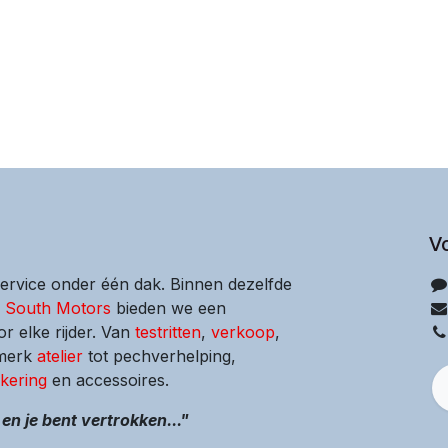
V
service onder één dak. Binnen dezelfde
s South Motors
bieden we een
or elke rijder. Van
testritten
,
verkoop
,
-merk
atelier
tot pechverhelping,
kering
en accessoires.
en je bent vertrokken..."