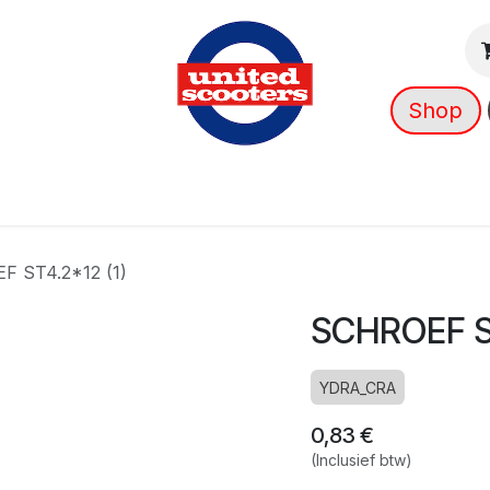
Shop
g
Nieuws
Over ons
➡️ OUTLET
F ST4.2*12 (1)
SCHROEF ST
YDRA_CRA
0,83
€
(Inclusief btw)