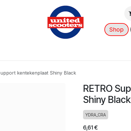
Shop
g
Nieuws
Over ons
➡️ OUTLET
pport kentekenplaat Shiny Black
RETRO Supp
Shiny Black
YDRA_CRA
6,61
€