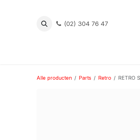
Overslaan naar inhoud
(02) 304 76 47
Proefrit
Financiering
Verzekerin
Alle producten
Parts
Retro
RETRO Su