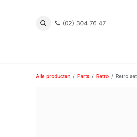
Overslaan naar inhoud
(02) 304 76 47
Proefrit
Financiering
Verzekerin
Alle producten
Parts
Retro
Retro set