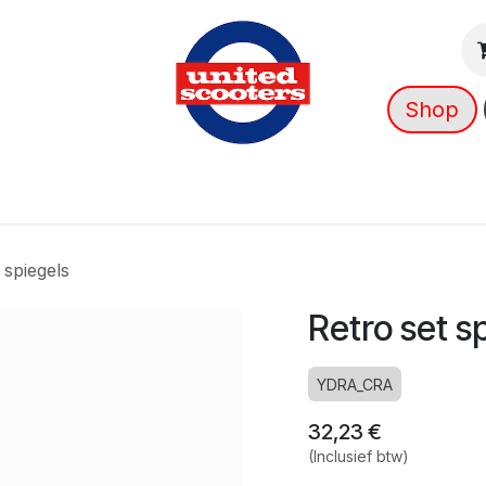
Shop
g
Nieuws
Over ons
➡️ OUTLET
 spiegels
Retro set s
YDRA_CRA
32,23
€
(Inclusief btw)