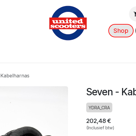
Shop
g
Nieuws
Over ons
➡️ OUTLET
 Kabelharnas
Seven - Ka
YDRA_CRA
202,48
€
(Inclusief btw)