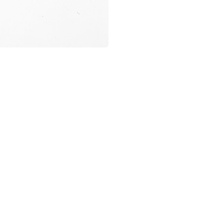
V
service onder één dak. Binnen dezelfde
s South Motors
bieden we een
or elke rijder. Van
testritten
,
verkoop
,
-merk
atelier
tot pechverhelping,
kering
en accessoires.
en je bent vertrokken..."