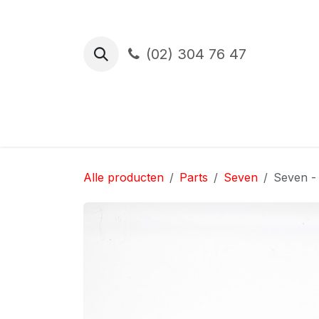
Overslaan naar inhoud
(02) 304 76 47
Proefrit
Financiering
Verzekerin
Alle producten
Parts
Seven
Seven -