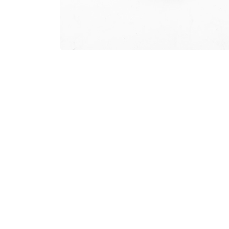
Handige links
Over ons
Newsletter
Geniet van totale 
Over ons
groep als
Brussel
Producten
totaaloplossing vo
Voorwaarden
verhuur
en multi
Privacybeleid
financiering
,
verze
Contact
"United Scooters: 