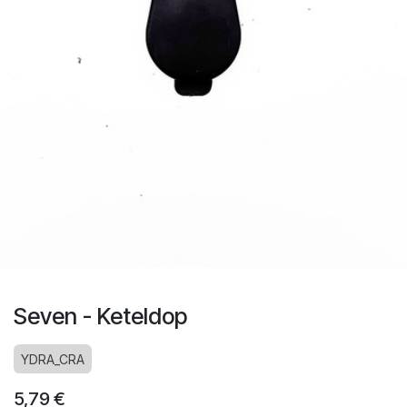
Seven - Keteldop
YDRA_CRA
5,79
€