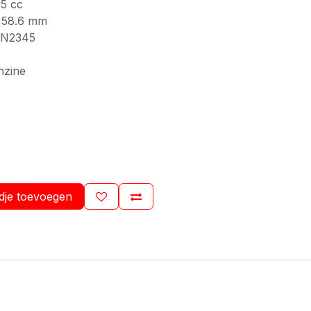
25 cc
x 58.6 mm
 1N2345
nzine
dje toevoegen