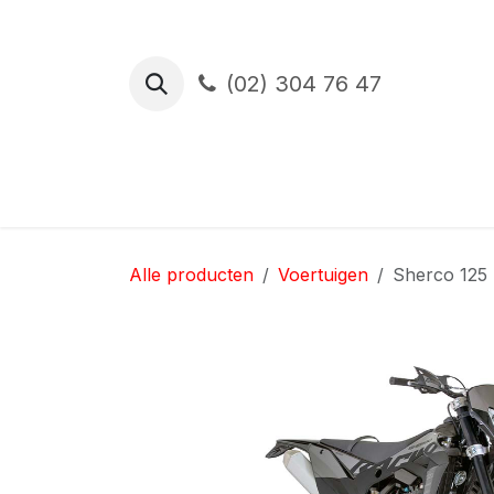
Overslaan naar inhoud
(02) 304 76 47
Proefrit
Financiering
Verzekerin
Alle producten
Voertuigen
Sherco 125