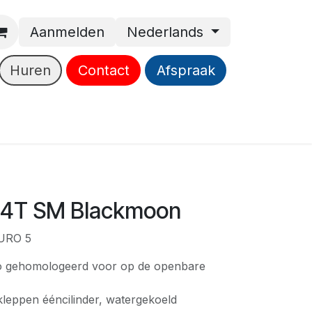
Aanmelden
Nederlands
Huren
Contact
Afspraak
 4T SM Blackmoon
URO 5
o gehomologeerd voor op de openbare
kleppen ééncilinder, watergekoeld