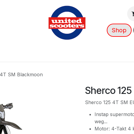
Shop
g
Nieuws
Over ons
➡️ OUTLET
 4T SM Blackmoon
Sherco 125
Sherco 125 4T SM E
Instap supermot
weg...
Motor: 4-Takt 4 