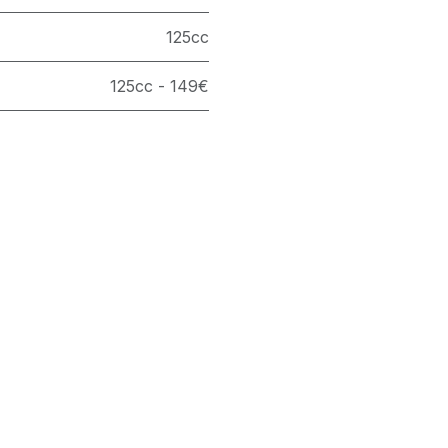
125cc
125cc - 149€
téresser
us
S
ice complet sous un même toit. Au sein