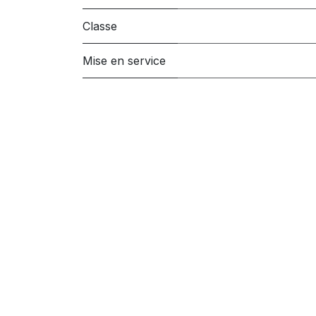
Classe
Mise en service
Produits alternatifs
Ces autres produits pourraient vous in
Liens utiles
À propos de no
Newsletter
Profitez d'un serv