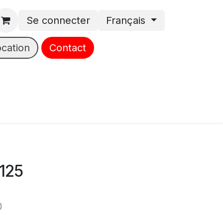
Se connecter
Français
ocation
Contact
125
)