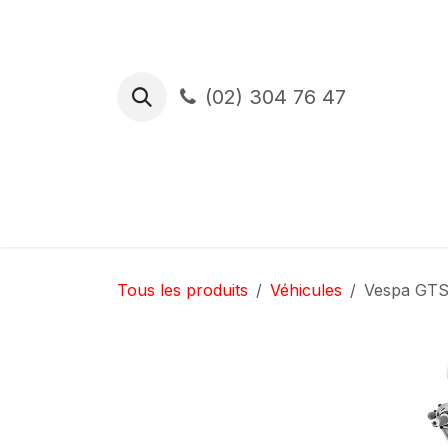
Se rendre au contenu
(02) 304 76 47
Essai de route
Financement
Ass
Tous les produits
Véhicules
Vespa GTS