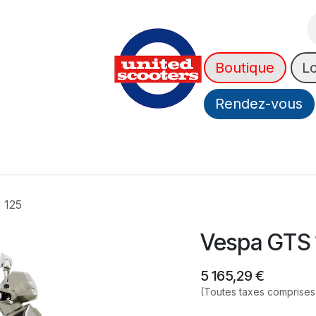
Boutique
L
Rendez-vous
urance
News
A Propos
➡️ OUTLET
 125
Vespa GTS 
5 165,29
€
(Toutes taxes comprises