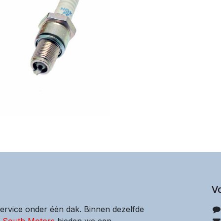
V
service onder één dak. Binnen dezelfde
s South Motors
bieden we een