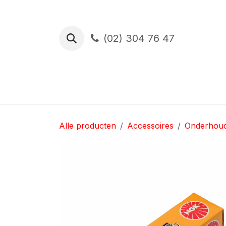
Overslaan naar inhoud
(02) 304 76 47
Proefrit
Financiering
Verzekerin
Alle producten
Accessoires
Onderhou