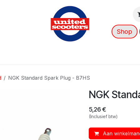
Shop
g
Nieuws
Over ons
➡️ OUTLET
d
NGK Standard Spark Plug - B7HS
NGK Standa
5,26
€
(Inclusief btw)
Aan winkelman