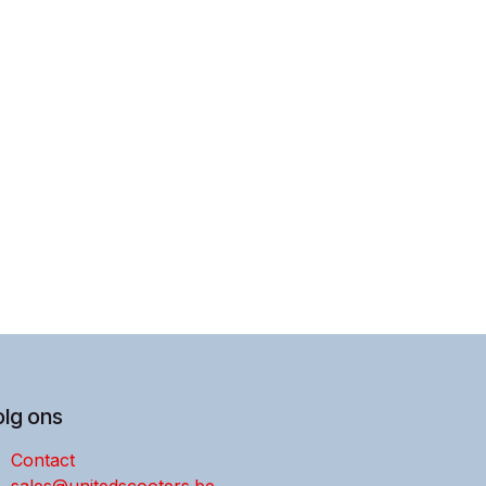
olg ons
Contact
sales@unitedscooters.be