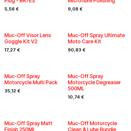
Plug - BR7ES
Microfibre Polishing
5,56
€
9,08
€
Muc-Off Visor Lens
Muc-Off Spray Ultimate
Goggle Kit V2
Moto Care Kit
17,27
€
90,83
€
Muc-Off Spray
Muc-Off Spray
Motorcycle Multi Pack
Motorcycle Degreaser
500ML
35,12
€
10,74
€
Muc-Off Spray Matt
Muc-Off Motorcycle
Finish 250ML
Clean & Lube Bundle