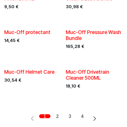
9,50
€
30,98
€
Muc-Off protectant
Muc-Off Pressure Wash
Bundle
14,45
€
165,28
€
Muc-Off Helmet Care
Muc-Off Drivetrain
Cleaner 500ML
30,54
€
18,10
€
1
2
3
4