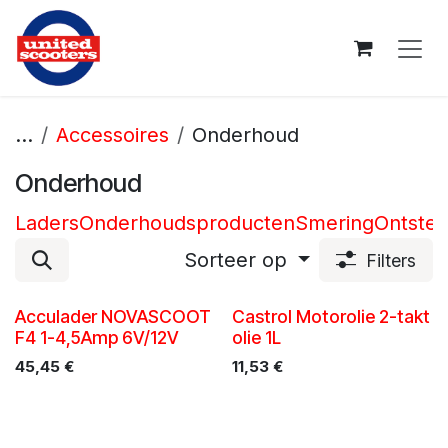
Overslaan naar inhoud
...
Accessoires
Onderhoud
Onderhoud
Laders
Onderhoudsproducten
Smering
Ontstek
Sorteer op
Filters
Acculader NOVASCOOT
Castrol Motorolie 2-takt
F4 1-4,5Amp 6V/12V
olie 1L
45,45
€
11,53
€