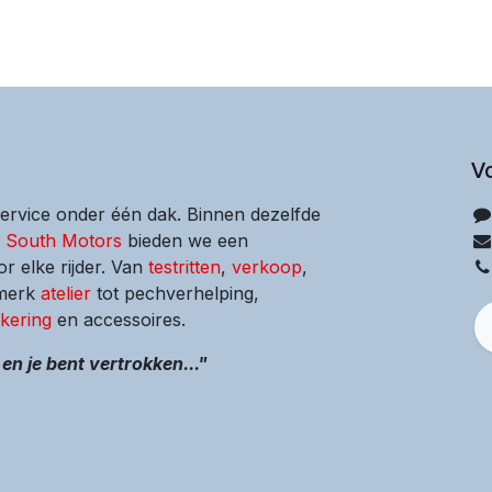
V
service onder één dak. Binnen dezelfde
s South Motors
bieden we een
or elke rijder. Van
testritten
,
verkoop
,
-merk
atelier
tot pechverhelping,
kering
en accessoires.
en je bent vertrokken..."