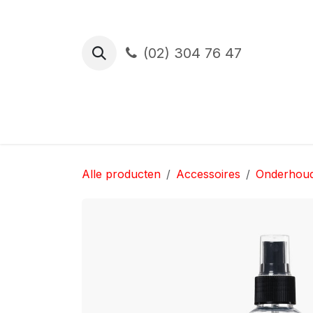
Overslaan naar inhoud
(02) 304 76 47
Proefrit
Financiering
Verzekerin
Alle producten
Accessoires
Onderhou