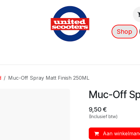
Shop
g
Nieuws
Over ons
➡️ OUTLET
d
Muc-Off Spray Matt Finish 250ML
Muc-Off Sp
9,50
€
(Inclusief btw)
Aan winkelman