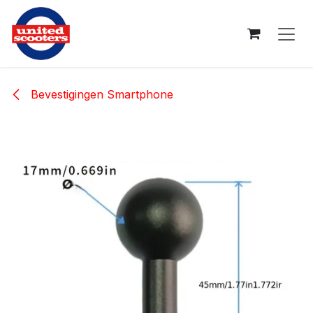
Overslaan naar inhoud
Bevestigingen Smartphone