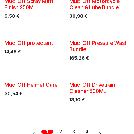
Muc-Off Spray Matt
Muc-Off Motorcycle
Finish 250ML
Clean & Lube Bundle
9,50
€
30,98
€
Muc-Off protectant
Muc-Off Pressure Wash
Bundle
14,45
€
165,28
€
Muc-Off Helmet Care
Muc-Off Drivetrain
Cleaner 500ML
30,54
€
18,10
€
1
2
3
4