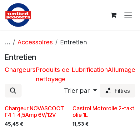
Se rendre au contenu
...
Accessoires
Entretien
Entretien
Chargeurs
Produits de
Lubrification
Allumage
nettoyage
Trier par
Filtres
Chargeur NOVASCOOT
Castrol Motorolie 2-takt
F4 1-4,5Amp 6V/12V
olie 1L
45,45
€
11,53
€