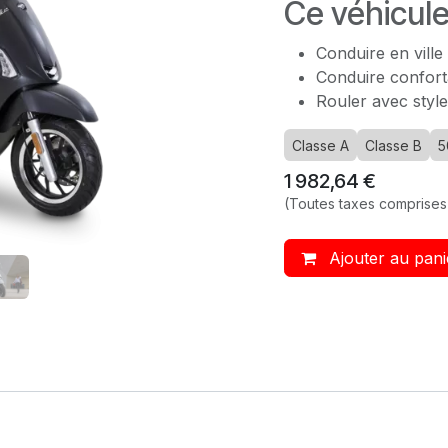
Ce véhicule 
Conduire en ville
Conduire confor
Rouler avec style
Classe A
Classe B
5
1 982,64
€
(Toutes taxes comprises
Ajouter au pani