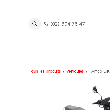
Se rendre au contenu
(02) 304 76 47
Essai de route
Financement
Ass
Tous les produits
Véhicules
Kymco LIK