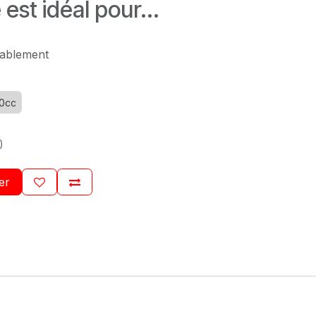
est idéal pour...
tablement
0cc
)
er