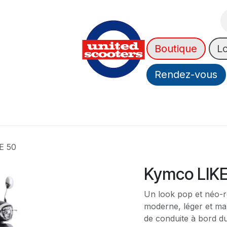
Boutique
L
Rendez-vous
urance
News
A Propos
➡️ OUTLET
E 50
Kymco LIKE
Un look pop et néo-ré
moderne, léger et man
de conduite à bord d