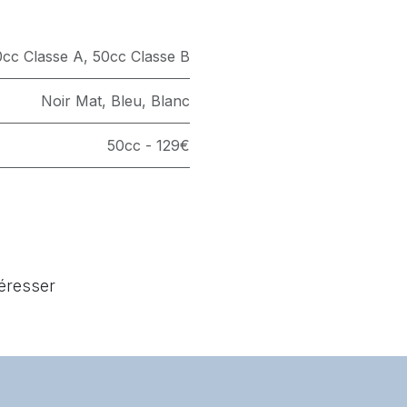
0cc Classe A
,
50cc Classe B
Noir Mat
,
Bleu
,
Blanc
50cc - 129€
téresser